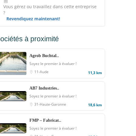
Vous gérez ou travaillez dans cette entreprise
?
Revendiquez maintenant!
ociétés à proximité
Agrob Buchtal..
Soyez le premier à évaluer !
11-Aude
11,3 km
AB7 Industries..
Soyez le premier à évaluer !
31-Haute-Garonne
18,6 km
FMP – Fabricat..
Soyez le premier à évaluer !