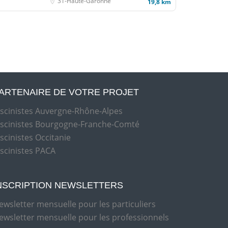
31-Haute-Garonne
19,8 km
ARTENAIRE DE VOTRE PROJET
iscinistes Auvergne-Rhône-Alpes
iscinistes Bourgogne-Franche-Comté
iscinistes Occitanie
iscinistes PACA
NSCRIPTION NEWSLETTERS
ewsletter mensuelle pour les particuliers
ewsletter mensuelle pour les professionnels