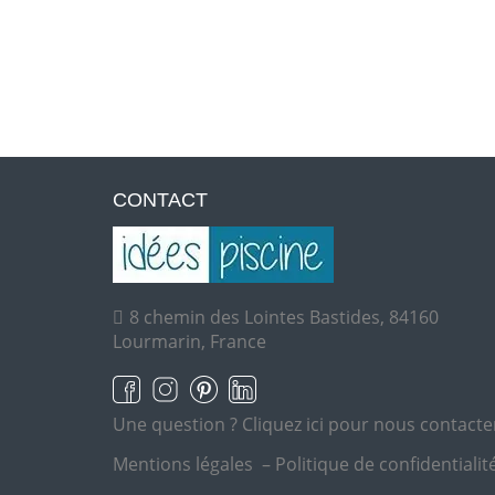
CONTACT
8 chemin des Lointes Bastides, 84160
Lourmarin, France
Une question ?
Cliquez ici pour nous contacte
Mentions légales
–
Politique de confidentialit