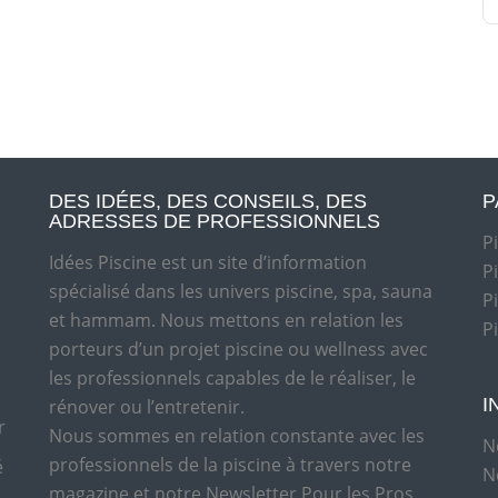
DES IDÉES, DES CONSEILS, DES
P
ADRESSES DE PROFESSIONNELS
P
Idées Piscine est un site d’information
P
spécialisé dans les univers piscine, spa, sauna
P
et hammam. Nous mettons en relation les
P
porteurs d’un projet piscine ou wellness avec
les professionnels capables de le réaliser, le
I
rénover ou l’entretenir.
r
Nous sommes en relation constante avec les
N
professionnels de la piscine à travers notre
é
N
magazine et notre Newsletter Pour les Pros.