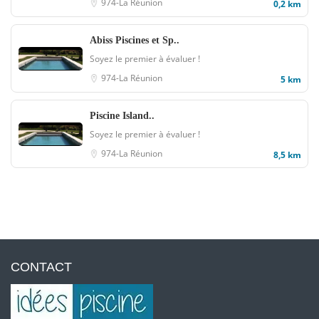
974-La Réunion
0,2 km
Abiss Piscines et Sp..
Soyez le premier à évaluer !
974-La Réunion
5 km
Piscine Island..
Soyez le premier à évaluer !
974-La Réunion
8,5 km
CONTACT