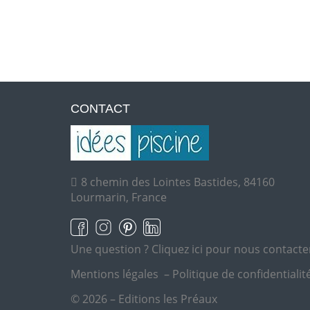
CONTACT
8 chemin des Lointes Bastides, 84160
Lourmarin, France
Une question ?
Cliquez ici pour nous contacte
Mentions légales
–
Politique de confidentialit
© 2026 – Editions les Préaux