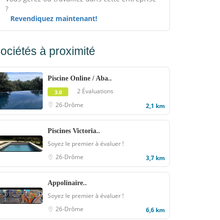
?
Revendiquez maintenant!
ociétés à proximité
Piscine Online / Aba..
2 Évaluations
3.0
26-Drôme
2,1 km
Piscines Victoria..
Soyez le premier à évaluer !
26-Drôme
3,7 km
Appolinaire..
Soyez le premier à évaluer !
26-Drôme
6,6 km