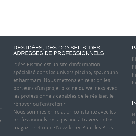
DES IDÉES, DES CONSEILS, DES
P
ADRESSES DE PROFESSIONNELS
P
Idées Piscine est un site d’information
P
spécialisé dans les univers piscine, spa, sauna
P
et hammam. Nous mettons en relation les
P
porteurs d’un projet piscine ou wellness avec
les professionnels capables de le réaliser, le
I
rénover ou l’entretenir.
r
Nous sommes en relation constante avec les
N
professionnels de la piscine à travers notre
é
N
magazine et notre Newsletter Pour les Pros.