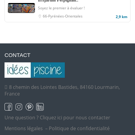
Irrijardin Perpignan..
Soyez le premier à évaluer !
66-Pyrénées-Orientales
2,9 km
CONTACT
8 chemin des Lointes Bastides, 84160 Lourmarin,
France
Une question ?
Cliquez ici pour nous contacter
Mentions légales
–
Politique de confidentialité