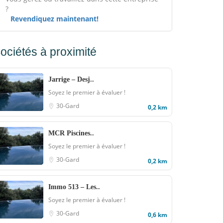
?
Revendiquez maintenant!
ociétés à proximité
Jarrige – Desj..
Soyez le premier à évaluer !
30-Gard
0,2 km
MCR Piscines..
Soyez le premier à évaluer !
30-Gard
0,2 km
Immo 513 – Les..
Soyez le premier à évaluer !
30-Gard
0,6 km