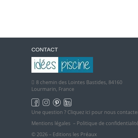
CONTACT
8 chemin des Lointes Bastides, 84160
Lourmarin, France
Une question ?
Cliquez ici pour nous contacte
Mentions légales
–
Politique de confidentialit
© 2026 – Editions les Préaux