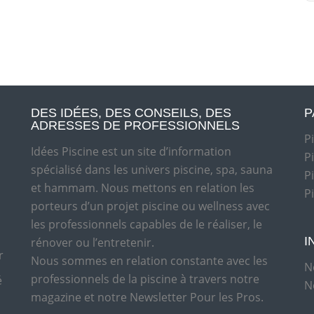
DES IDÉES, DES CONSEILS, DES
P
ADRESSES DE PROFESSIONNELS
P
Idées Piscine est un site d’information
P
spécialisé dans les univers piscine, spa, sauna
P
et hammam. Nous mettons en relation les
P
porteurs d’un projet piscine ou wellness avec
les professionnels capables de le réaliser, le
I
rénover ou l’entretenir.
r
Nous sommes en relation constante avec les
N
professionnels de la piscine à travers notre
é
N
magazine et notre Newsletter Pour les Pros.