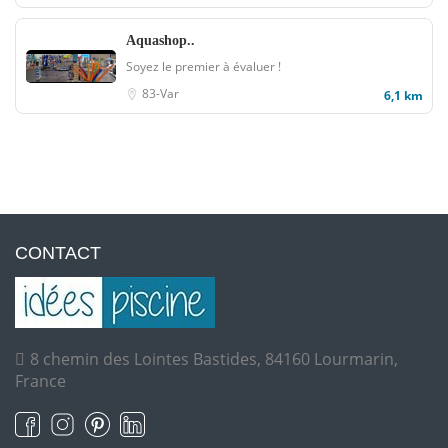
Aquashop..
Soyez le premier à évaluer !
83-Var
6,1 km
CONTACT
8 chemin des Lointes Bastides, 84160 Lourmarin,
France