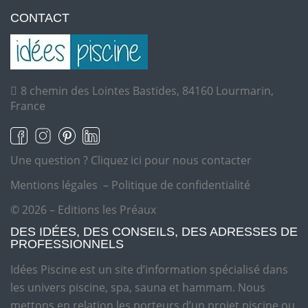
CONTACT
8 chemin des Lointes Bastides, 84160 Lourmarin,
France
Une question ?
Cliquez ici pour nous contacter
Mentions légales
–
Politique de confidentialité
© 2026 – Editions les Préaux
DES IDÉES, DES CONSEILS, DES ADRESSES DE
PROFESSIONNELS
Idées Piscine est un site d’information spécialisé dans
les univers piscine, spa, sauna et hammam. Nous
mettons en relation les porteurs d’un projet piscine ou