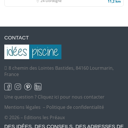
24-Dordogne
11,2 km
CONTACT
8 chemin des Lointes Bastides, 84160 Lourmarin,
France
Une question ?
Cliquez ici pour nous contacter
Mentions légales
–
Politique de confidentialité
© 2026 – Editions les Préaux
DES IDÉES, DES CONSEILS, DES ADRESSES DE