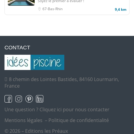
Soyez le premier à évaluer !
67-Bas-Rhin
9,4 km
CONTACT
8 chemin des Lointes Bastides, 84160 Lourmarin,
France
Une question ?
Cliquez ici pour nous contacter
Mentions légales
–
Politique de confidentialité
© 2026 – Editions les Préaux