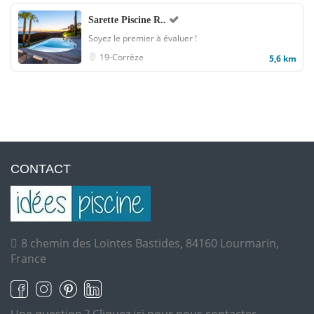
Sarette Piscine R..
Soyez le premier à évaluer !
19-Corrèze
5,6 km
CONTACT
8 chemin des Lointes Bastides, 84160 Lourmarin,
France