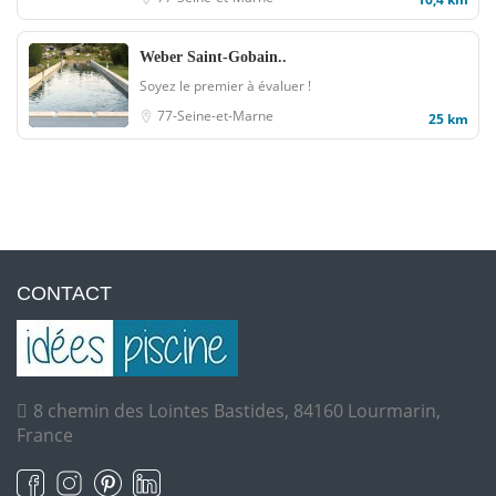
Weber Saint-Gobain..
Soyez le premier à évaluer !
77-Seine-et-Marne
25 km
CONTACT
8 chemin des Lointes Bastides, 84160 Lourmarin,
France