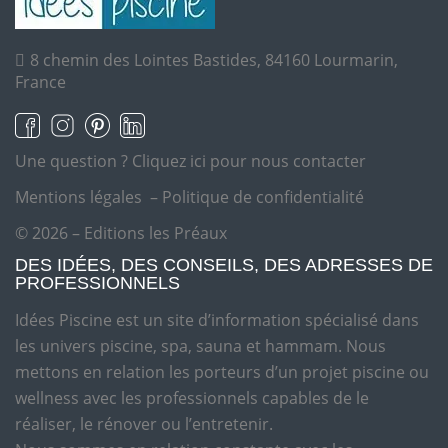
8 chemin des Lointes Bastides, 84160 Lourmarin,
France
Une question ?
Cliquez ici pour nous contacter
Mentions légales
–
Politique de confidentialité
© 2026 – Editions les Préaux
DES IDÉES, DES CONSEILS, DES ADRESSES DE
PROFESSIONNELS
Idées Piscine est un site d’information spécialisé dans
les univers piscine, spa, sauna et hammam. Nous
mettons en relation les porteurs d’un projet piscine ou
wellness avec les professionnels capables de le
réaliser, le rénover ou l’entretenir.