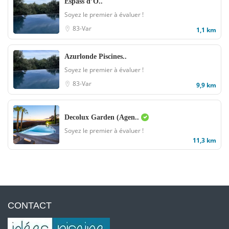
Espass d’O..
Soyez le premier à évaluer !
83-Var
1,1 km
Azurlonde Piscines..
Soyez le premier à évaluer !
83-Var
9,9 km
Decolux Garden (Agen..
Soyez le premier à évaluer !
11,3 km
CONTACT