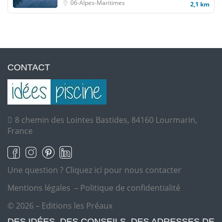
06-Alpes-Maritimes
2,1 km
CONTACT
8 chemin des Lointes Bastides, 84160 Lourmarin,
France
Une question ?
Cliquez ici pour nous contacter
Mentions légales
–
Politique de confidentialité
© 2026 – Editions les Préaux
DES IDÉES, DES CONSEILS, DES ADRESSES DE