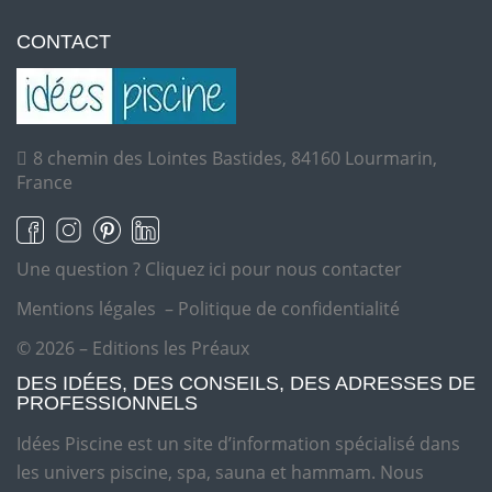
CONTACT
8 chemin des Lointes Bastides, 84160 Lourmarin,
France
Une question ?
Cliquez ici pour nous contacter
Mentions légales
–
Politique de confidentialité
© 2026 – Editions les Préaux
DES IDÉES, DES CONSEILS, DES ADRESSES DE
PROFESSIONNELS
Idées Piscine est un site d’information spécialisé dans
les univers piscine, spa, sauna et hammam. Nous