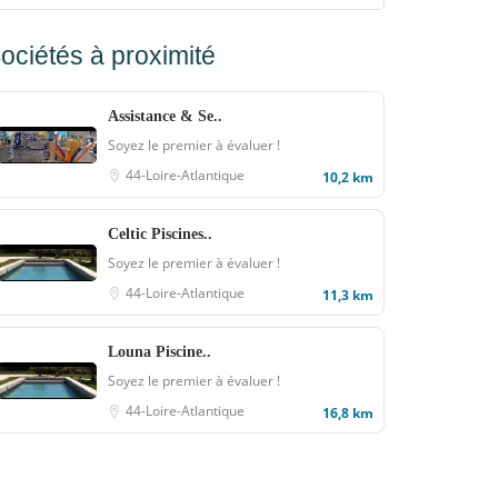
ociétés à proximité
Assistance & Se..
Soyez le premier à évaluer !
44-Loire-Atlantique
10,2 km
Celtic Piscines..
Soyez le premier à évaluer !
44-Loire-Atlantique
11,3 km
Louna Piscine..
Soyez le premier à évaluer !
44-Loire-Atlantique
16,8 km