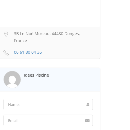
3B Le Noé Moreau, 44480 Donges,
France
06 61 80 04 36
Idées Piscine