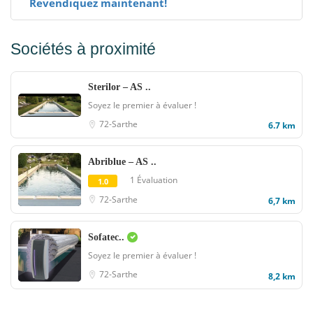
Revendiquez maintenant!
Sociétés à proximité
Sterilor – AS ..
Soyez le premier à évaluer !
72-Sarthe
6.7 km
Abriblue – AS ..
1 Évaluation
1.0
72-Sarthe
6,7 km
Sofatec..
Soyez le premier à évaluer !
72-Sarthe
8,2 km