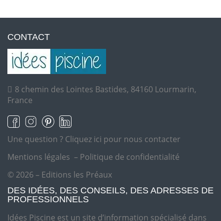
CONTACT
8 chemin des Lointes Bastides, 84160 Lourmarin,
France
Une question ?
Cliquez ici pour nous contacter
Mentions légales
–
Politique de confidentialité
© 2026 – Editions les Préaux
DES IDÉES, DES CONSEILS, DES ADRESSES DE
PROFESSIONNELS
Idées Piscine est un site d’information spécialisé dans