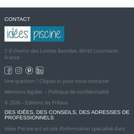
CONTACT
8 chemin des Lointes Bastides, 84160 Lourmarin,
France
Une question ?
Cliquez ici pour nous contacter
Mentions légales
–
Politique de confidentialité
© 2026 – Editions les Préaux
DES IDÉES, DES CONSEILS, DES ADRESSES DE
PROFESSIONNELS
Idées Piscine est un site d’information spécialisé dans