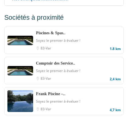
Sociétés à proximité
Piscines & Spas..
Soyez le premier à évaluer !
83-Var
1.8 km
Comptoir des Service..
Soyez le premier à évaluer !
83-Var
2,4 km
Frank Piscine –..
Soyez le premier à évaluer !
83-Var
4,7 km