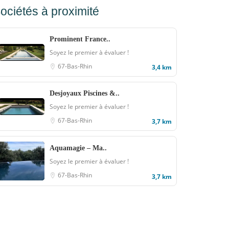
ociétés à proximité
Prominent France..
Soyez le premier à évaluer !
67-Bas-Rhin
3,4 km
Desjoyaux Piscines &..
Soyez le premier à évaluer !
67-Bas-Rhin
3,7 km
Aquamagie – Ma..
Soyez le premier à évaluer !
67-Bas-Rhin
3,7 km