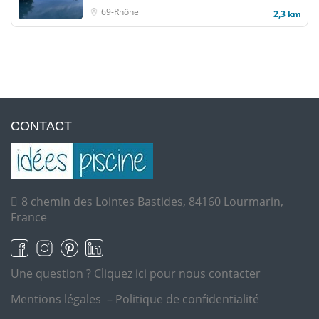
69-Rhône
2,3 km
CONTACT
8 chemin des Lointes Bastides, 84160 Lourmarin,
France
Une question ?
Cliquez ici pour nous contacter
Mentions légales
–
Politique de confidentialité