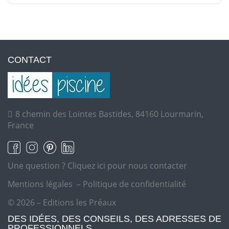
CONTACT
8 chemin des Lointes Bastides, 84160 Lourmarin,
France
Une question ?
Cliquez ici pour nous contacter
Mentions légales
–
Politique de confidentialité
© 2026 – Editions les Préaux
DES IDÉES, DES CONSEILS, DES ADRESSES DE
PROFESSIONNELS