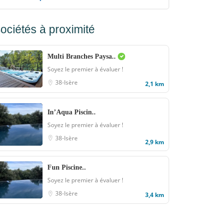
ociétés à proximité
Multi Branches Paysa..
Soyez le premier à évaluer !
38-Isère
2,1 km
In’Aqua Piscin..
Soyez le premier à évaluer !
38-Isère
2,9 km
Fun Piscine..
Soyez le premier à évaluer !
38-Isère
3,4 km