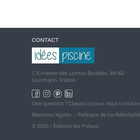
CONTACT
8 chemin des Lointes Bastides, 84160
Lourmarin, France
Une question ?
Cliquez ici pour nous contacte
Mentions légales
–
Politique de confidentialit
© 2026 – Editions les Préaux