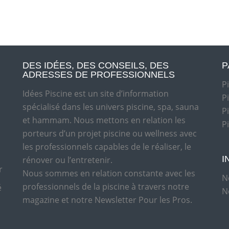
DES IDÉES, DES CONSEILS, DES
P
ADRESSES DE PROFESSIONNELS
P
Idées Piscine est un site d’information
P
spécialisé dans les univers piscine, spa, sauna
P
et hammam. Nous mettons en relation les
P
porteurs d’un projet piscine ou wellness avec
les professionnels capables de le réaliser, le
I
rénover ou l’entretenir.
r
Nous sommes en relation constante avec les
N
professionnels de la piscine à travers notre
é
N
magazine et notre Newsletter Pour les Pros.