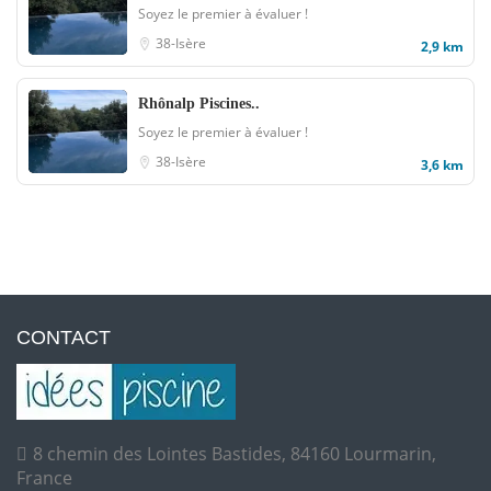
Soyez le premier à évaluer !
38-Isère
2,9 km
Rhônalp Piscines..
Soyez le premier à évaluer !
38-Isère
3,6 km
CONTACT
8 chemin des Lointes Bastides, 84160 Lourmarin,
France