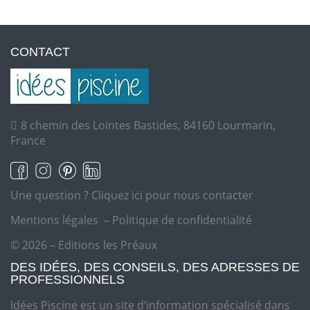
CONTACT
8 chemin des Lointes Bastides, 84160 Lourmarin,
France
Une question ?
Cliquez ici pour nous contacter
Mentions légales
–
Politique de confidentialité
© 2026 – Editions les Préaux
DES IDÉES, DES CONSEILS, DES ADRESSES DE
PROFESSIONNELS
Idées Piscine est un site d’information spécialisé dans