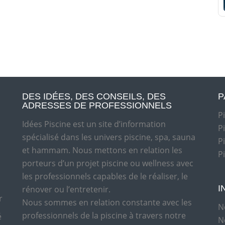
DES IDÉES, DES CONSEILS, DES
P
ADRESSES DE PROFESSIONNELS
P
Idées Piscine est un site d’information
P
spécialisé dans les univers piscine, spa, sauna
P
et hammam. Nous mettons en relation les
P
porteurs d’un projet piscine ou wellness avec
les professionnels capables de le réaliser, le
I
rénover ou l’entretenir.
r
Nous sommes en relation constante avec les
N
professionnels de la piscine à travers notre
é
N