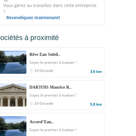
Vous gérez ou travaillez dans cette entreprise
?
Revendiquez maintenant!
ociétés à proximité
Rêve Eau Soleil..
Soyez le premier à évaluer !
33-Gironde
3,6 km
DARTOIS Maurice R..
Soyez le premier à évaluer !
33-Gironde
5,8 km
Accord’Eau..
Soyez le premier à évaluer !