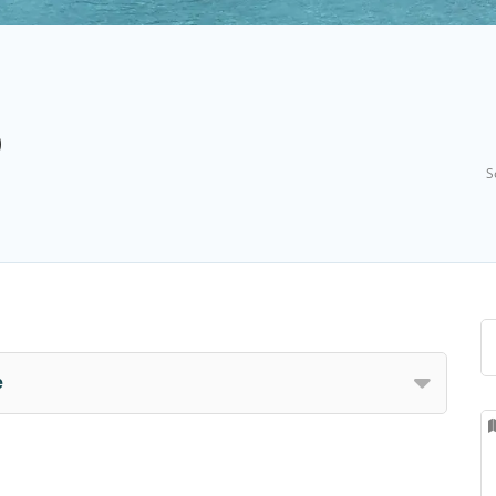
o
S
e