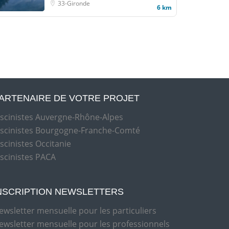
33-Gironde
6 km
ARTENAIRE DE VOTRE PROJET
iscinistes Auvergne-Rhône-Alpes
iscinistes Bourgogne-Franche-Comté
iscinistes Occitanie
iscinistes PACA
NSCRIPTION NEWSLETTERS
ewsletter mensuelle pour les particuliers
ewsletter mensuelle pour les professionnels