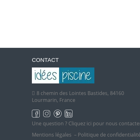
CONTACT
8 chemin des Lointes Bastides, 84160
Lourmarin, France
Une question ?
Cliquez ici pour nous contacte
Mentions légales
–
Politique de confidentialit