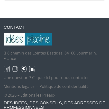
CONTACT
8 chemin des Lointes Bastides, 84160 Lourmarin,
France
Une question ?
Cliquez ici pour nous contacter
Mentions légales
–
Politique de confidentialité
© 2026 – Editions les Préaux
DES IDÉES, DES CONSEILS, DES ADRESSES DE
PROFESSIONNELS