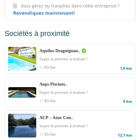
Vous gérez ou travaillez dans cette entreprise ?
Revendiquez maintenant!
Sociétés à proximité
Aquilus Draguignan..
Soyez le premier à évaluer !
83-Var
1,6 km
Aups Piscines..
Soyez le premier à évaluer !
83-Var
9 km
ACP – Azur Con..
Soyez le premier à évaluer !
83-Var
12,1 km