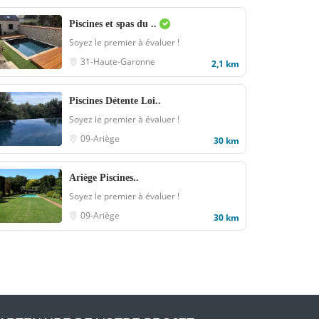
Piscines et spas du ..
Soyez le premier à évaluer !
31-Haute-Garonne
2,1 km
Piscines Détente Loi..
Soyez le premier à évaluer !
09-Ariège
30 km
Ariège Piscines..
Soyez le premier à évaluer !
09-Ariège
30 km