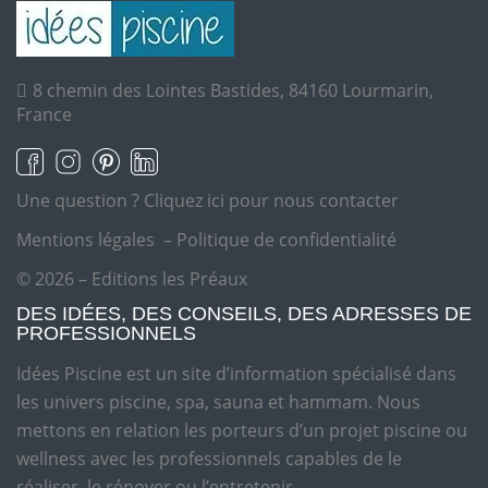
8 chemin des Lointes Bastides, 84160 Lourmarin,
France
Une question ?
Cliquez ici pour nous contacter
Mentions légales
–
Politique de confidentialité
© 2026 – Editions les Préaux
DES IDÉES, DES CONSEILS, DES ADRESSES DE
PROFESSIONNELS
Idées Piscine est un site d’information spécialisé dans
les univers piscine, spa, sauna et hammam. Nous
mettons en relation les porteurs d’un projet piscine ou
wellness avec les professionnels capables de le
réaliser, le rénover ou l’entretenir.