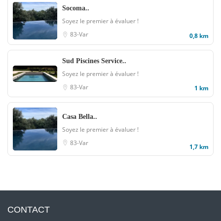
Socoma..
Soyez le premier à évaluer !
83-Var
0,8 km
Sud Piscines Service..
Soyez le premier à évaluer !
83-Var
1 km
Casa Bella..
Soyez le premier à évaluer !
83-Var
1,7 km
CONTACT