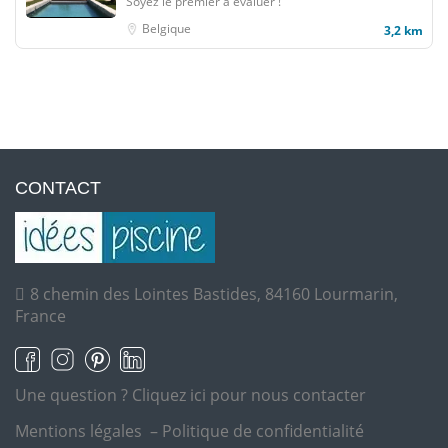
Soyez le premier à évaluer !
Belgique
3,2 km
CONTACT
8 chemin des Lointes Bastides, 84160 Lourmarin,
France
Une question ?
Cliquez ici pour nous contacter
Mentions légales
–
Politique de confidentialité