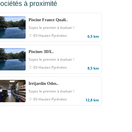
ociétés à proximité
Piscine France Quali..
Soyez le premier à évaluer !
65-Hautes-Pyrénées
6,5 km
Piscines 3DX..
Soyez le premier à évaluer !
65-Hautes-Pyrénées
8,5 km
Irrijardin Odos..
Soyez le premier à évaluer !
65-Hautes-Pyrénées
12,8 km