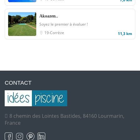
Akoazen..
Soyez le premier à évaluer !
19-Corrèze
11,3 km
CONTACT
8 chemin des Lointes Bastides, 84160 Lourmarin,
France