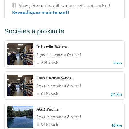
Vous gérez ou travaillez dans cette entreprise ?
Revendiquez maintenant!
Sociétés à proximité
Irrijardin Béziers..
Soyez le premier à évaluer !
34-Hérault
3 km
Cash Piscines Servia..
Soyez le premier à évaluer !
34-Hérault
8.4 km
AGR Piscine..
Soyez le premier à évaluer !
34-Hérault
10 km