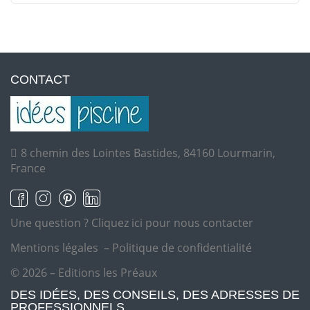
CONTACT
8 chemin des Lointes Bastides, 84160 Lourmarin,
France
Une question ?
Cliquez ici pour nous contacter
Mentions légales
–
Politique de confidentialité
© 2026 – Editions les Préaux
DES IDÉES, DES CONSEILS, DES ADRESSES DE
PROFESSIONNELS