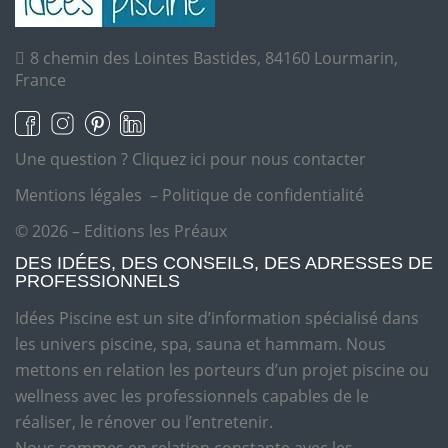
8 chemin des Lointes Bastides, 84160 Lourmarin,
France
Une question ?
Cliquez ici pour nous contacter
Mentions légales
–
Politique de confidentialité
© 2026 – Editions les Préaux
DES IDÉES, DES CONSEILS, DES ADRESSES DE
PROFESSIONNELS
Idées Piscine est un site d’information spécialisé dans
les univers piscine, spa, sauna et hammam. Nous
mettons en relation les porteurs d’un projet piscine ou
wellness avec les professionnels capables de le
réaliser, le rénover ou l’entretenir.