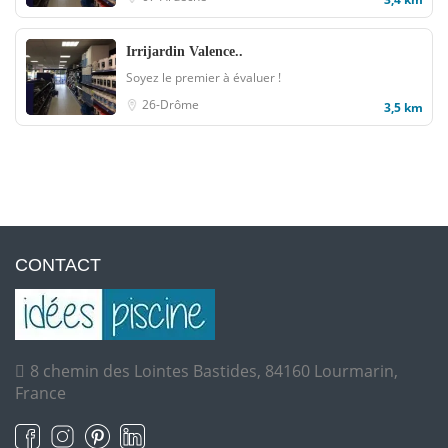
Irrijardin Valence..
Soyez le premier à évaluer !
26-Drôme
3,5 km
CONTACT
8 chemin des Lointes Bastides, 84160 Lourmarin,
France