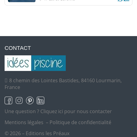
CONTACT
8 chemin des Lointes Bastides, 84160 Lourmarin,
France
Une question ?
Cliquez ici pour nous contacter
Mentions légales
–
Politique de confidentialité
© 2026 – Editions les Préaux