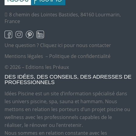
8 chemin des Lointes Bastides, 84160 Lourmarin,
France
Une question ?
Cliquez ici pour nous contacter
Mentions légales
–
Politique de confidentialité
© 2026 – Editions les Préaux
DES IDÉES, DES CONSEILS, DES ADRESSES DE
PROFESSIONNELS
Idées Piscine est un site d’information spécialisé dans
les univers piscine, spa, sauna et hammam. Nous
mettons en relation les porteurs d’un projet piscine ou
wellness avec les professionnels capables de le
réaliser, le rénover ou l’entretenir.
Nous sommes en relation constante avec les