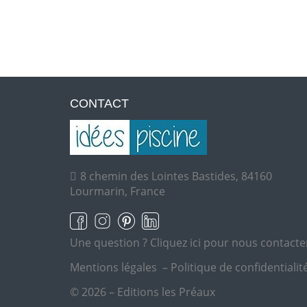
CONTACT
8 chemin des Lointes Bastides, 84160
Lourmarin, France
Une question ?
Cliquez ici pour nous contacte
Mentions légales
–
Politique de confidentialit
© 2026 – Editions les Préaux