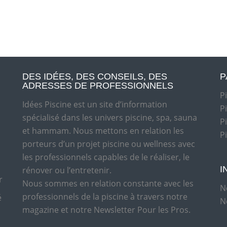
DES IDÉES, DES CONSEILS, DES
P
ADRESSES DE PROFESSIONNELS
P
Idées Piscine est un site d’information
P
spécialisé dans les univers piscine, spa, sauna
P
et hammam. Nous mettons en relation les
P
porteurs d’un projet piscine ou wellness avec
les professionnels capables de le réaliser, le
I
rénover ou l’entretenir.
r
Nous sommes en relation constante avec les
N
professionnels de la piscine à travers notre
é
N
magazine et notre Newsletter Pour les Pros.