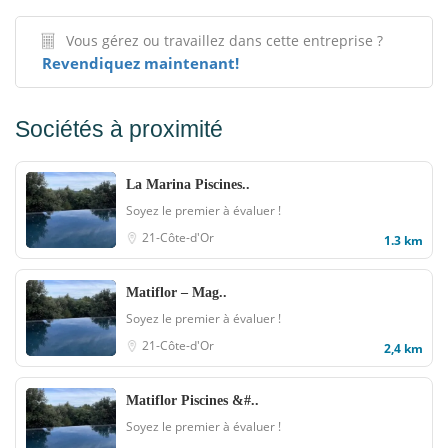
Vous gérez ou travaillez dans cette entreprise ?
Revendiquez maintenant!
Sociétés à proximité
La Marina Piscines..
Soyez le premier à évaluer !
21-Côte-d'Or
1.3 km
Matiflor – Mag..
Soyez le premier à évaluer !
21-Côte-d'Or
2,4 km
Matiflor Piscines &#..
Soyez le premier à évaluer !