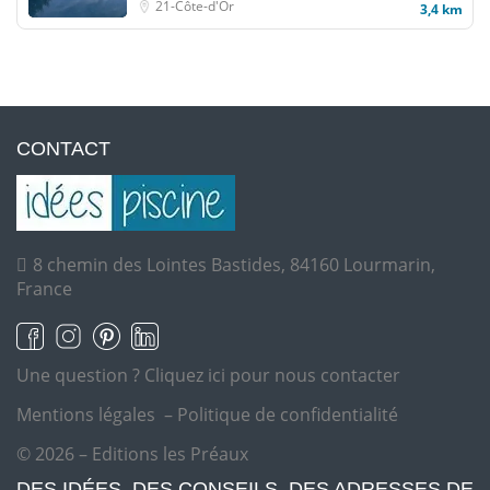
21-Côte-d'Or
3,4 km
CONTACT
8 chemin des Lointes Bastides, 84160 Lourmarin,
France
Une question ?
Cliquez ici pour nous contacter
Mentions légales
–
Politique de confidentialité
© 2026 – Editions les Préaux
DES IDÉES, DES CONSEILS, DES ADRESSES DE