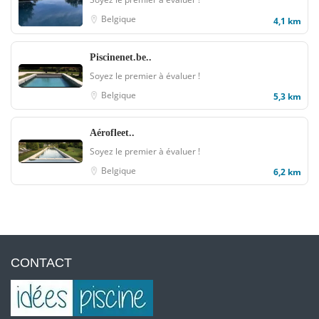
Belgique
4,1 km
Piscinenet.be..
Soyez le premier à évaluer !
Belgique
5,3 km
Aérofleet..
Soyez le premier à évaluer !
Belgique
6,2 km
CONTACT