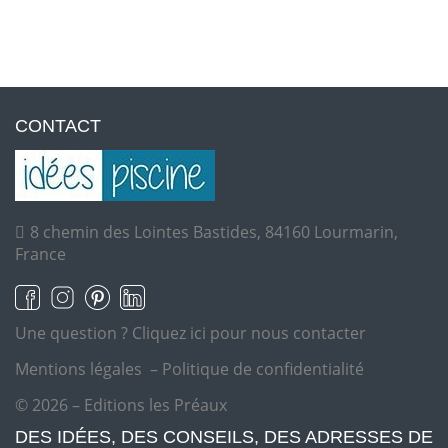
CONTACT
8 chemin des Lointes Bastides, 84160 Lourmarin,
France
Une question ?
Cliquez ici pour nous contacter
Mentions légales
–
Politique de confidentialité
© 2026 – Editions les Préaux
DES IDÉES, DES CONSEILS, DES ADRESSES DE