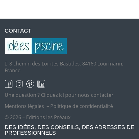
CONTACT
8 chemin des Lointes Bastides, 84160 Lourmarin,
France
Une question ?
Cliquez ici pour nous contacter
Mentions légales
–
Politique de confidentialité
© 2026 – Editions les Préaux
DES IDÉES, DES CONSEILS, DES ADRESSES DE
PROFESSIONNELS