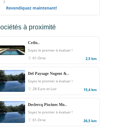
?
Revendiquez maintenant!
ociétés à proximité
Crélo..
Soyez le premier à évaluer !
61-Orne
2,5 km
Del Paysage Nogent &..
Soyez le premier à évaluer !
28-Eure-et-Loir
15,4 km
Declercq Piscines Mo..
Soyez le premier à évaluer !
61-Orne
26,5 km