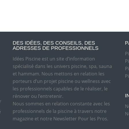
DES IDÉES, DES CONSEILS, DES
P
ADRESSES DE PROFESSIONNELS
P
Idées Piscine est un site d’information
P
spécialisé dans les univers piscine, spa, sauna
P
et hammam. Nous mettons en relation les
P
porteurs d’un projet piscine ou wellness avec
les professionnels capables de le réaliser, le
I
rénover ou l’entretenir.
r
Nous sommes en relation constante avec les
N
professionnels de la piscine à travers notre
é
N
magazine et notre Newsletter Pour les Pros.