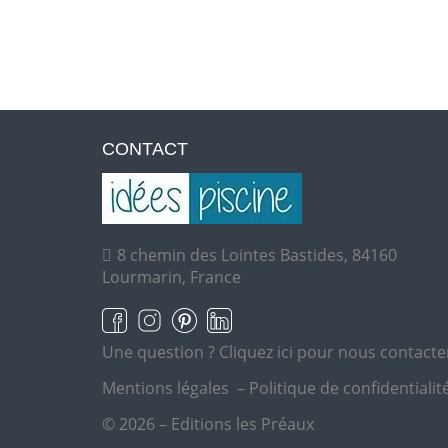
CONTACT
8 chemin des Lointes Bastides, 84160
Lourmarin, France
Une question ?
Cliquez ici pour nous contacte
Mentions légales
–
Politique de confidentialit
© 2026 – Editions les Préaux