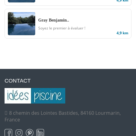
4,9 km
Gray Benjamin..
Soyez le premier à évaluer !
4,9 km
CONTACT
8 chemin des Lointes Bastides, 84160 Lourmarin,
France