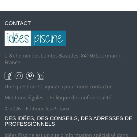
CONTACT
8 chemin des Lointes Bastides, 84160 Lourmarin,
France
Une question ?
Cliquez ici pour nous contacter
Mentions légales
–
Politique de confidentialité
© 2026 – Editions les Préaux
DES IDÉES, DES CONSEILS, DES ADRESSES DE
PROFESSIONNELS
Idées Piscine est un site d’information spécialisé dans