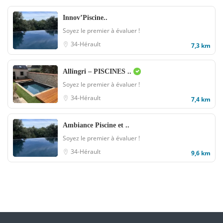
Innov’Piscine..
Soyez le premier à évaluer !
34-Hérault
7,3 km
Allingri – PISCINES ..
Soyez le premier à évaluer !
34-Hérault
7,4 km
Ambiance Piscine et ..
Soyez le premier à évaluer !
34-Hérault
9,6 km