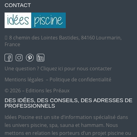
CONTACT
8 chemin des Lointes Bastides, 84160 Lourmarin,
France
Une question ?
Cliquez ici pour nous contacter
Mentions légales
–
Politique de confidentialité
© 2026 – Editions les Préaux
DES IDÉES, DES CONSEILS, DES ADRESSES DE
PROFESSIONNELS
Idées Piscine est un site d’information spécialisé dans
les univers piscine, spa, sauna et hammam. Nous
mettons en relation les porteurs d’un projet piscine ou