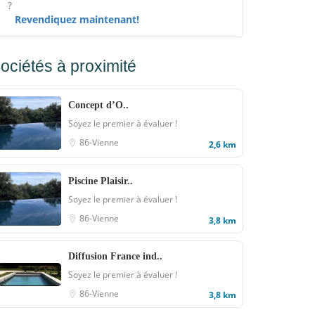
?
Revendiquez maintenant!
ociétés à proximité
Concept d’O..
Soyez le premier à évaluer !
86-Vienne
2,6 km
Piscine Plaisir..
Soyez le premier à évaluer !
86-Vienne
3,8 km
Diffusion France ind..
Soyez le premier à évaluer !
86-Vienne
3,8 km