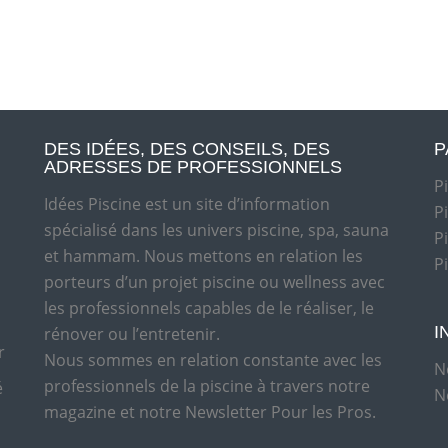
DES IDÉES, DES CONSEILS, DES
P
ADRESSES DE PROFESSIONNELS
P
Idées Piscine est un site d’information
P
spécialisé dans les univers piscine, spa, sauna
P
et hammam. Nous mettons en relation les
P
porteurs d’un projet piscine ou wellness avec
les professionnels capables de le réaliser, le
I
rénover ou l’entretenir.
r
Nous sommes en relation constante avec les
N
professionnels de la piscine à travers notre
é
N
magazine et notre Newsletter Pour les Pros.