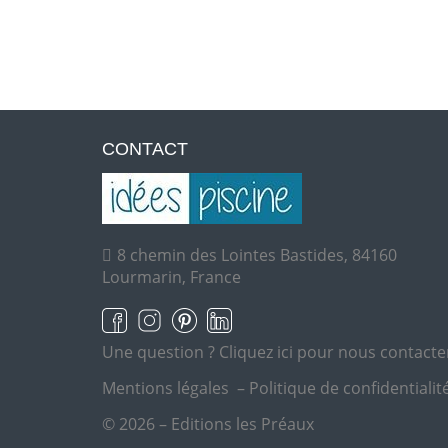
CONTACT
8 chemin des Lointes Bastides, 84160
Lourmarin, France
Une question ?
Cliquez ici pour nous contacte
Mentions légales
–
Politique de confidentialit
© 2026 – Editions les Préaux