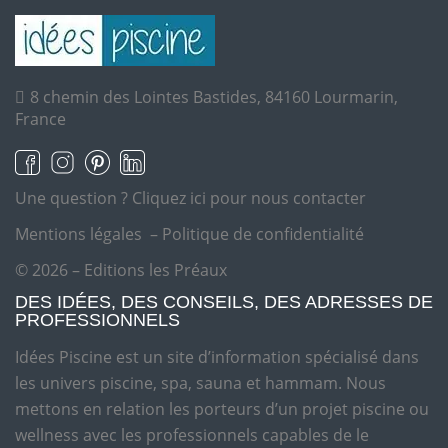
8 chemin des Lointes Bastides, 84160 Lourmarin,
France
Une question ?
Cliquez ici pour nous contacter
Mentions légales
–
Politique de confidentialité
© 2026 – Editions les Préaux
DES IDÉES, DES CONSEILS, DES ADRESSES DE
PROFESSIONNELS
Idées Piscine est un site d’information spécialisé dans
les univers piscine, spa, sauna et hammam. Nous
mettons en relation les porteurs d’un projet piscine ou
wellness avec les professionnels capables de le