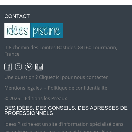
CONTACT
8 chemin des Lointes Bastides, 84160 Lourmarin,
France
Une question ?
Cliquez ici pour nous contacter
Mentions légales
–
Politique de confidentialité
© 2026 – Editions les Préaux
DES IDÉES, DES CONSEILS, DES ADRESSES DE
PROFESSIONNELS
Idées Piscine est un site d’information spécialisé dans
les univers piscine, spa, sauna et hammam. Nous