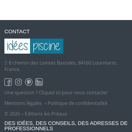
CONTACT
8 chemin des Lointes Bastides, 84160 Lourmarin,
France
Une question ?
Cliquez ici pour nous contacter
Mentions légales
–
Politique de confidentialité
© 2026 – Editions les Préaux
DES IDÉES, DES CONSEILS, DES ADRESSES DE
PROFESSIONNELS