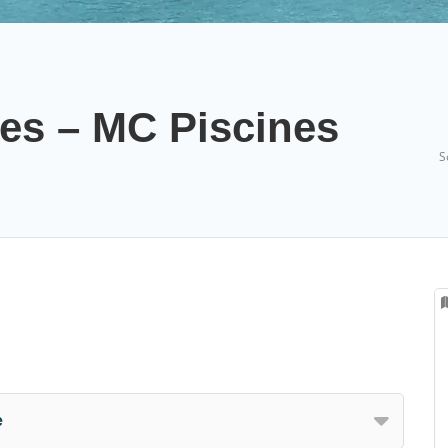
es – MC Piscines
S
e