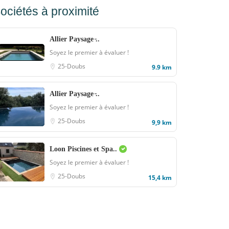
ociétés à proximité
Allier Paysage ̵..
Soyez le premier à évaluer !
25-Doubs
9.9 km
Allier Paysage ̵..
Soyez le premier à évaluer !
25-Doubs
9,9 km
Loon Piscines et Spa..
Soyez le premier à évaluer !
25-Doubs
15,4 km