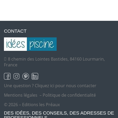
CONTACT
8 chemin des Lointes Bastides, 84160 Lourmarin,
France
Une question ?
Cliquez ici pour nous contacter
Mentions légales
–
Politique de confidentialité
© 2026 – Editions les Préaux
DES IDÉES, DES CONSEILS, DES ADRESSES DE
PROFESSIONNELS